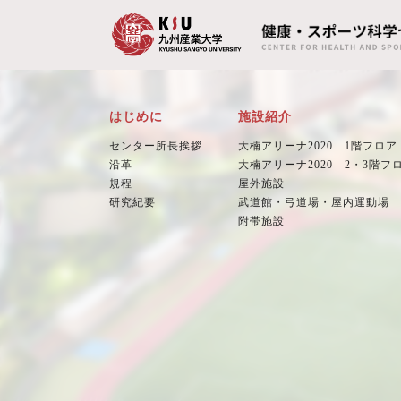
はじめに
施設紹介
センター所長挨拶
大楠アリーナ2020 1階フロア
沿革
大楠アリーナ2020 2・3階フ
規程
屋外施設
研究紀要
武道館・弓道場・屋内運動場
附帯施設