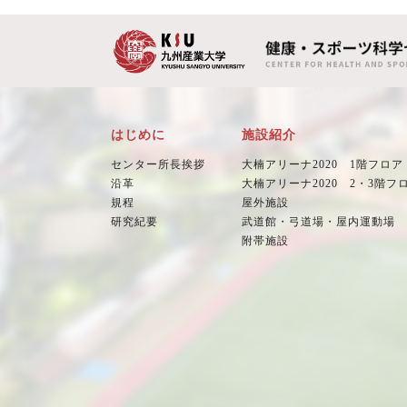
はじめに
施設紹介
センター所長挨拶
大楠アリーナ2020 1階フロア
沿革
大楠アリーナ2020 2・3階フ
規程
屋外施設
研究紀要
武道館・弓道場・屋内運動場
附帯施設